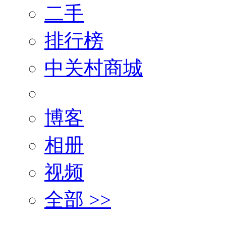
二手
排行榜
中关村商城
博客
相册
视频
全部 >>