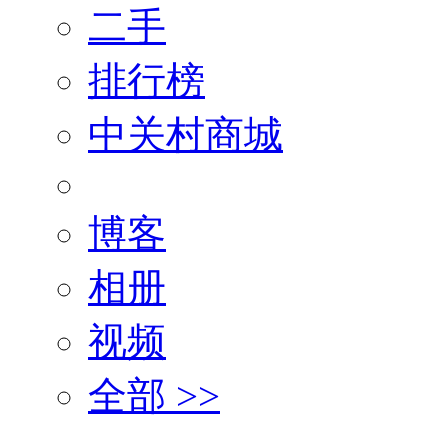
二手
排行榜
中关村商城
博客
相册
视频
全部 >>