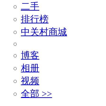
二手
排行榜
中关村商城
博客
相册
视频
全部 >>