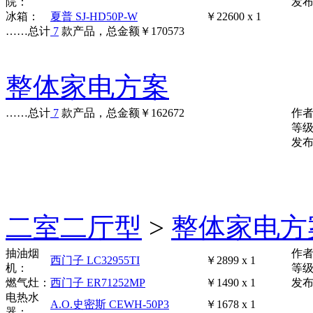
院：
发布时
冰箱：
夏普 SJ-HD50P-W
￥22600 x 1
……
总计
7
款产品，总金额
￥
170573
整体家电方案
……
总计
7
款产品，总金额
￥
162672
作
等
发布时
二室二厅型
>
整体家电方
抽油烟
作
西门子 LC32955TI
￥2899 x 1
机：
等
燃气灶：
西门子 ER71252MP
￥1490 x 1
发布时
电热水
A.O.史密斯 CEWH-50P3
￥1678 x 1
器：