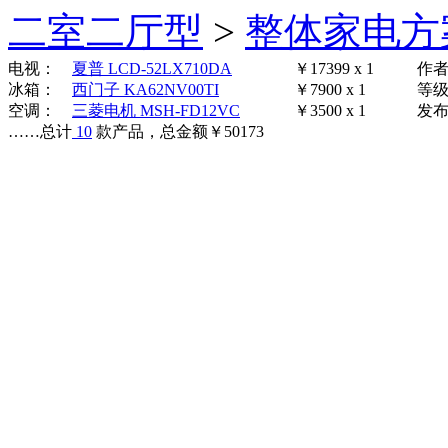
二室二厅型
>
整体家电方
电视：
夏普 LCD-52LX710DA
￥17399 x 1
作
冰箱：
西门子 KA62NV00TI
￥7900 x 1
等
空调：
三菱电机 MSH-FD12VC
￥3500 x 1
发布时
……
总计
10
款产品，总金额
￥
50173