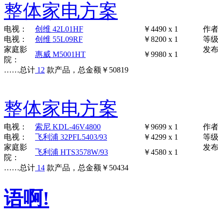
整体家电方案
电视：
创维 42L01HF
￥4490 x 1
作
电视：
创维 55L09RF
￥8200 x 1
等
家庭影
发布时
惠威 M5001HT
￥9980 x 1
院：
……
总计
12
款产品，总金额
￥
50819
整体家电方案
电视：
索尼 KDL-46V4800
￥9699 x 1
作
电视：
飞利浦 32PFL5403/93
￥4299 x 1
等
家庭影
发布时
飞利浦 HTS3578W/93
￥4580 x 1
院：
……
总计
14
款产品，总金额
￥
50434
语啊!