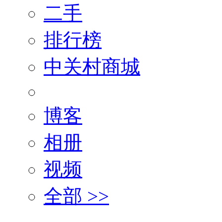
二手
排行榜
中关村商城
博客
相册
视频
全部 >>