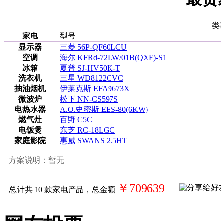
类
家电
型号
显示器
三菱 56P-QF60LCU
空调
海尔 KFRd-72LW/01B(QXF)-S1
冰箱
夏普 SJ-HV50K-T
洗衣机
三星 WD8122CVC
抽油烟机
伊莱克斯 EFA9673X
微波炉
松下 NN-CS597S
电热水器
A.O.史密斯 EES-80(6KW)
燃气灶
百野 C5C
电饭煲
东芝 RC-18LGC
家庭影院
惠威 SWANS 2.5HT
方案说明：
暂无
￥709639
总计共
10
款家电产品，总金额