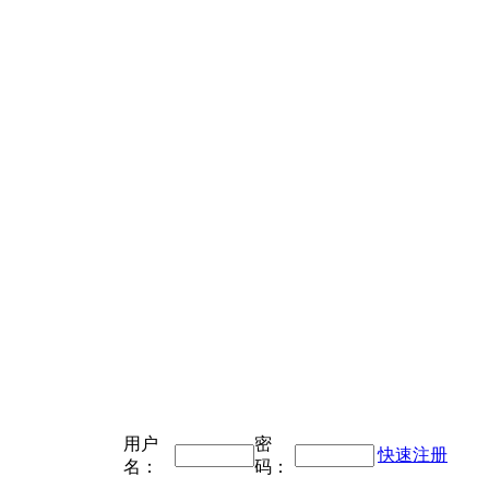
用户
密
快速注册
名：
码：