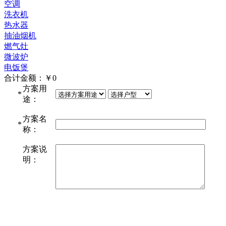
空调
洗衣机
热水器
抽油烟机
燃气灶
微波炉
电饭煲
合计金额：￥
0
方案用
*
途：
方案名
*
称：
方案说
明：