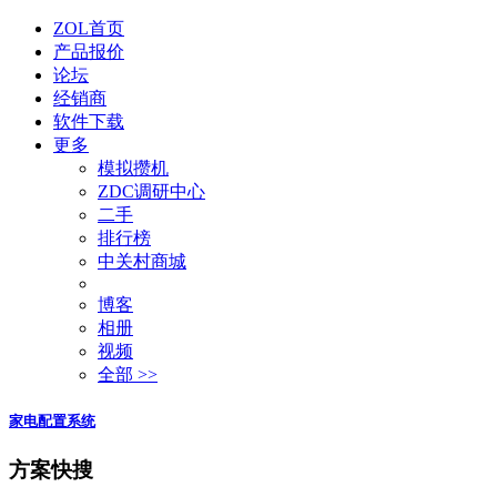
ZOL首页
产品报价
论坛
经销商
软件下载
更多
模拟攒机
ZDC调研中心
二手
排行榜
中关村商城
博客
相册
视频
全部 >>
家电配置系统
方案快搜