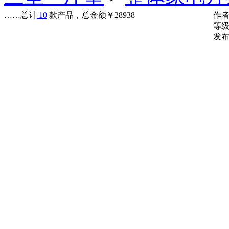
……
总计
10
款产品，总金额
￥
28938
作
等
发布时