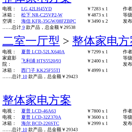
电视：
LG 42LH45YD
￥7283 x 1
作
冰箱：
松下 NR-C25VP2-W
￥4873 x 1
等
空调：
海信 KFR-35GW/08FZBPC
￥3490 x 2
发布时
……
总计
9
款产品，总金额
￥
29538
二室一厅型
>
整体家电方
电视：
夏普 LCD-52LX640A
￥7299 x 1
作
家庭影
等
飞利浦 HTS5520/93
￥2400 x 1
院：
发布时
冰箱：
西门子 KK25F55TI
￥4999 x 1
……
总计
10
款产品，总金额
￥
29423
整体家电方案
电视：
夏普 LCD-46A63
￥7800 x 1
作
电视：
夏普 LCD-32Z370A
￥3600 x 1
等
冰箱：
海尔 BCD-226STC
￥2999 x 1
发布时
……
总计
10
款产品，总金额
￥
29343