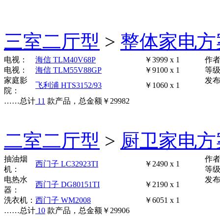
三室二厅型
>
整体家电方
电视：
海信 TLM40V68P
￥3999 x 1
作
电视：
海信 TLM55V88GP
￥9100 x 1
等
家庭影
发布时
飞利浦 HTS3152/93
￥1060 x 1
院：
……
总计
11
款产品，总金额
￥
29982
二室二厅型
>
厨卫家电方
抽油烟
作
西门子 LC32923TI
￥2490 x 1
机：
等
电热水
发布时
西门子 DG80151TI
￥2190 x 1
器：
洗衣机：
西门子 WM2008
￥6051 x 1
……
总计
10
款产品，总金额
￥
29906