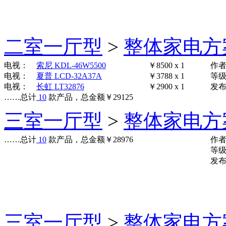
二室一厅型
>
整体家电方
电视：
索尼 KDL-46W5500
￥8500 x 1
作
电视：
夏普 LCD-32A37A
￥3788 x 1
等
电视：
长虹 LT32876
￥2900 x 1
发布时
……
总计
10
款产品，总金额
￥
29125
三室一厅型
>
整体家电方
……
总计
10
款产品，总金额
￥
28976
作
等
发布时
三室一厅型
>
整体家电方