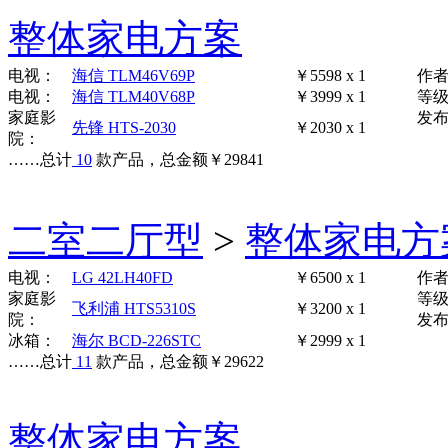
整体家电方案
电视：
海信 TLM46V69P
￥5598 x 1
作
电视：
海信 TLM40V68P
￥3999 x 1
等
家庭影
发布时
先锋 HTS-2030
￥2030 x 1
院：
……
总计
10
款产品，总金额
￥
29841
二室二厅型
>
整体家电方
电视：
LG 42LH40FD
￥6500 x 1
作
家庭影
等
飞利浦 HTS5310S
￥3200 x 1
院：
发布时
冰箱：
海尔 BCD-226STC
￥2999 x 1
……
总计
11
款产品，总金额
￥
29622
整体家电方案