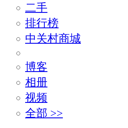
二手
排行榜
中关村商城
博客
相册
视频
全部 >>