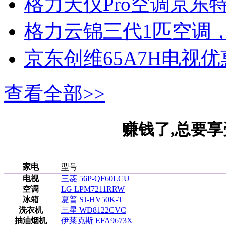
格力天仪Pro空调京东特
格力云锦三代1匹空调，
京东创维65A7H电视优
查看全部>>
赚钱了,总要享
家电
型号
电视
三菱 56P-QF60LCU
空调
LG LPM7211RRW
冰箱
夏普 SJ-HV50K-T
洗衣机
三星 WD8122CVC
抽油烟机
伊莱克斯 EFA9673X