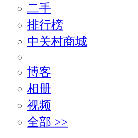
二手
排行榜
中关村商城
博客
相册
视频
全部 >>