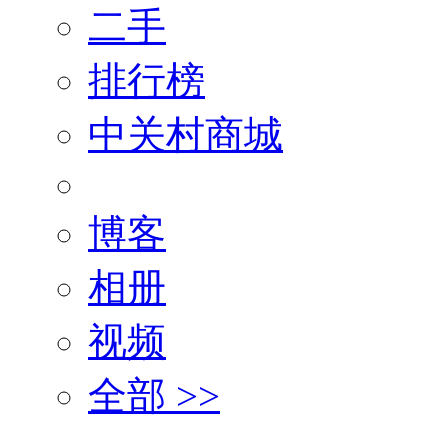
二手
排行榜
中关村商城
博客
相册
视频
全部 >>