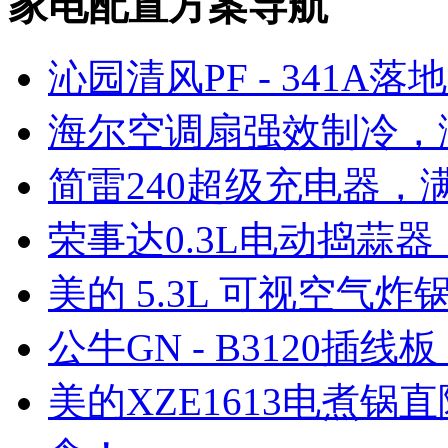
家电配置方案导航
沁园清风PF - 341A
海尔空调扇强效制冷，满
简雷240超级充电器，满
荣事达0.3L电动捣蒜器
美的 5.3L 可视空气炸
公牛GN - B3120插线
美的XZE1613电煮锅