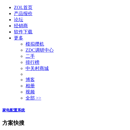
ZOL首页
产品报价
论坛
经销商
软件下载
更多
模拟攒机
ZDC调研中心
二手
排行榜
中关村商城
博客
相册
视频
全部 >>
家电配置系统
方案快搜