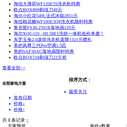
海信大薄荷WF120E5S洗衣机特惠
欧点BOX809剃须刀49元
海尔小红花549L法式冰箱2851元
海信棉花糖WF100E5QP洗衣机限时特惠
奥克斯FS30-2501R落地扇129元
海尔XQG110 - HL58E1洗烘一体机低价来袭！
东芝玉兔2.0滚筒洗衣机直降1321元赠礼
美的风尊三代Pro空调1.5匹
美的SAF30AC落地扇限时特惠
欧点BOX518剃须刀22元抢
查看全部>>
排序方式：
全部家电方案
最受关注
发布日期
价格↓
价格↑
共
1
条记录
>
方案预览
单价x数量