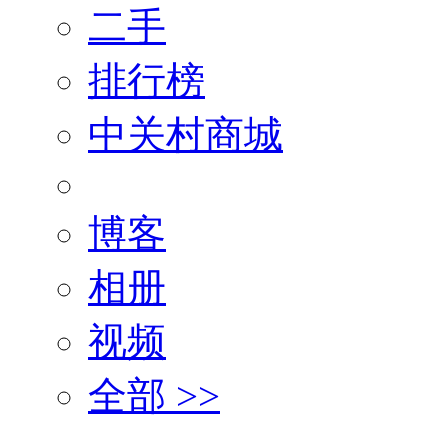
二手
排行榜
中关村商城
博客
相册
视频
全部 >>