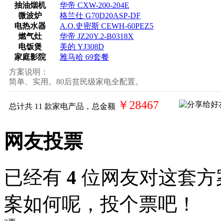
抽油烟机
华帝 CXW-200-204E
微波炉
格兰仕 G70D20ASP-DF
电热水器
A.O.史密斯 CEWH-60PEZ5
燃气灶
华帝 JZ20Y.2-B0318X
电饭煲
美的 YJ308D
家庭影院
雅马哈 69套餐
方案说明：
简单、实用。80后贫民级家电全配置。
￥28467
总计共
11
款家电产品，总金额
网友投票
已经有
4
位网友对这套方
案如何呢，投个票吧！