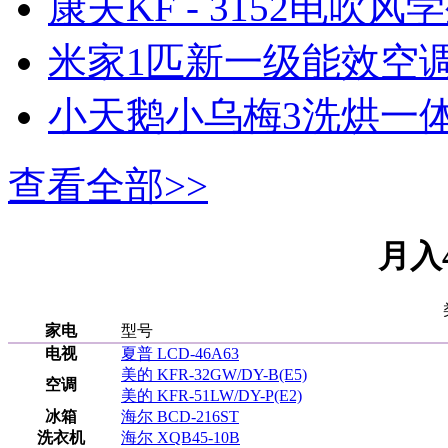
康夫KF - 3152电吹风
米家1匹新一级能效空调
小天鹅小乌梅3洗烘一体
查看全部>>
月入
家电
型号
电视
夏普 LCD-46A63
美的 KFR-32GW/DY-B(E5)
空调
美的 KFR-51LW/DY-P(E2)
冰箱
海尔 BCD-216ST
洗衣机
海尔 XQB45-10B