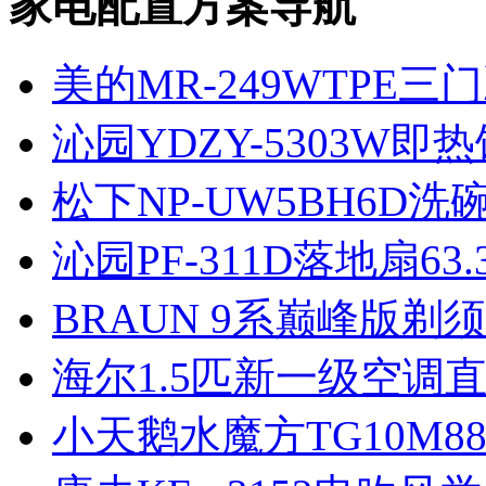
家电配置方案导航
美的MR-249WTPE三
沁园YDZY-5303W即
松下NP-UW5BH6D洗
沁园PF-311D落地扇63.
BRAUN 9系巅峰版剃
海尔1.5匹新一级空调直
小天鹅水魔方TG10M8