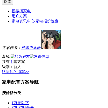
模拟攒家电
用户方案
家电资讯中心
|
家电报价速查
方案作者：
神谕※逸仙
离线
共有
1
套方案
级别：
新人
访问他的博客>>
家电配置方案导航
按价格分类
1万元以下
1万-1万5千元