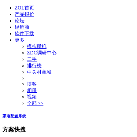
ZOL首页
产品报价
论坛
经销商
软件下载
更多
模拟攒机
ZDC调研中心
二手
排行榜
中关村商城
博客
相册
视频
全部 >>
家电配置系统
方案快搜