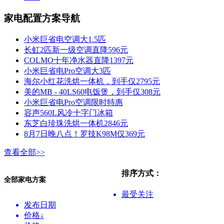
家电配置方案导航
小米巨省电空调大1.5匹
长虹2匹新一级空调直降596元
COLMO十年净水器直降1397元
小米巨省电Pro空调大3匹
海尔小红花洗烘一体机，到手仅2795元
美的MB - 40LS60电饭煲，到手仅308元
小米巨省电Pro空调限时特惠
容声560L风冷十字门冰箱
东芝白珍珠洗烘一体机2846元
8月7日晚八点！罗技K98M仅369元
查看全部>>
排序方式：
全部家电方案
最受关注
发布日期
价格↓