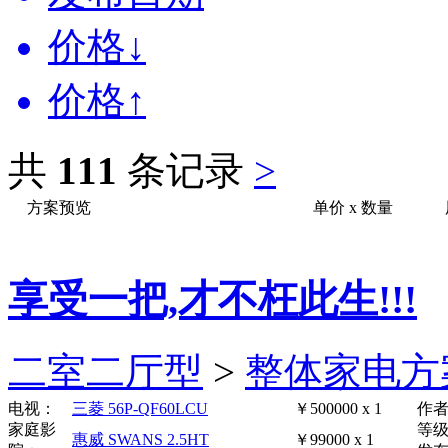
价格↓
价格↑
共
111
条记录
>
方案预览
单价
x
数量
享受一把,才不枉此生!!!
二室二厅型
>
整体家电方
电视：
三菱 56P-QF60LCU
￥500000 x 1
作
家庭影
等
惠威 SWANS 2.5HT
￥99000 x 1