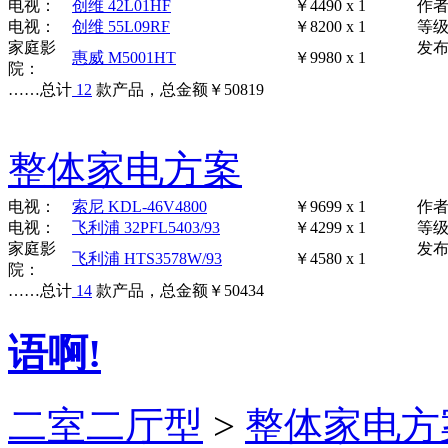
电视：
创维 42L01HF
￥4490 x 1
作
电视：
创维 55L09RF
￥8200 x 1
等
家庭影
发布时
惠威 M5001HT
￥9980 x 1
院：
……
总计
12
款产品，总金额
￥
50819
整体家电方案
电视：
索尼 KDL-46V4800
￥9699 x 1
作
电视：
飞利浦 32PFL5403/93
￥4299 x 1
等
家庭影
发布时
飞利浦 HTS3578W/93
￥4580 x 1
院：
……
总计
14
款产品，总金额
￥
50434
语啊!
二室二厅型
>
整体家电方