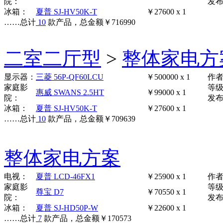
院：
发布时
冰箱：
夏普 SJ-HV50K-T
￥27600 x 1
……
总计
10
款产品，总金额
￥
716990
二室二厅型
>
整体家电方
显示器：
三菱 56P-QF60LCU
￥500000 x 1
作
家庭影
等
惠威 SWANS 2.5HT
￥99000 x 1
院：
发布时
冰箱：
夏普 SJ-HV50K-T
￥27600 x 1
……
总计
10
款产品，总金额
￥
709639
整体家电方案
电视：
夏普 LCD-46FX1
￥25900 x 1
作
家庭影
等
尊宝 D7
￥70550 x 1
院：
发布时
冰箱：
夏普 SJ-HD50P-W
￥22600 x 1
……
总计
7
款产品，总金额
￥
170573