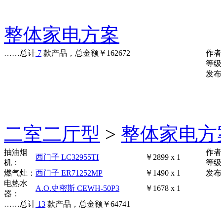
整体家电方案
……
总计
7
款产品，总金额
￥
162672
作
等
发布时
二室二厅型
>
整体家电方
抽油烟
作
西门子 LC32955TI
￥2899 x 1
机：
等
燃气灶：
西门子 ER71252MP
￥1490 x 1
发布时
电热水
A.O.史密斯 CEWH-50P3
￥1678 x 1
器：
……
总计
13
款产品，总金额
￥
64741