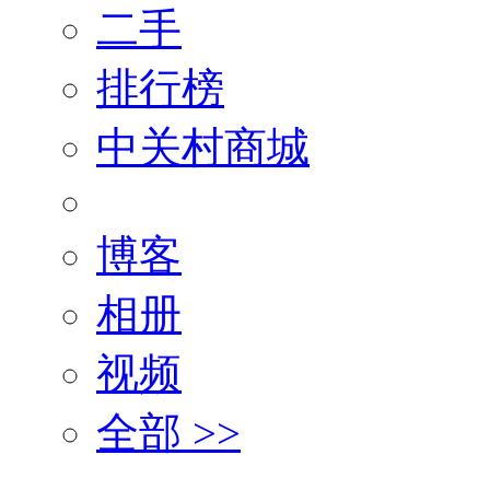
二手
排行榜
中关村商城
博客
相册
视频
全部 >>