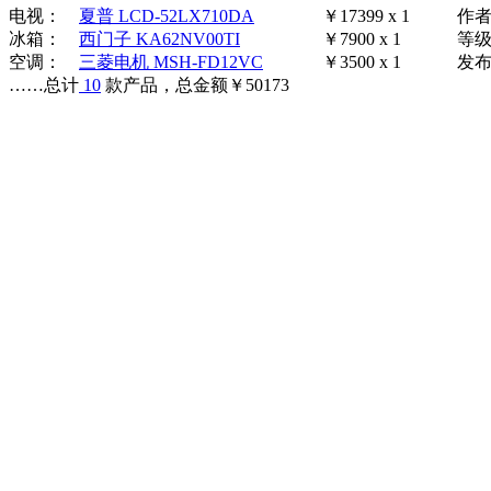
电视：
夏普 LCD-52LX710DA
￥17399 x 1
作
冰箱：
西门子 KA62NV00TI
￥7900 x 1
等
空调：
三菱电机 MSH-FD12VC
￥3500 x 1
发布时
……
总计
10
款产品，总金额
￥
50173