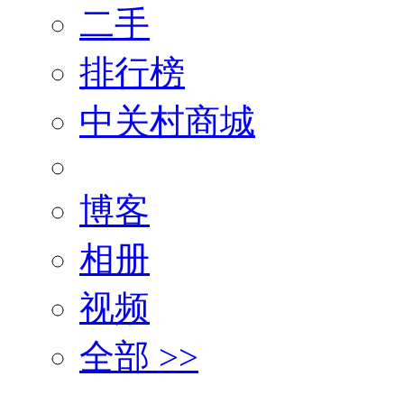
二手
排行榜
中关村商城
博客
相册
视频
全部 >>