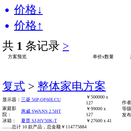
价格↓
价格↑
共
1
条记录
>
方案预览
单价x数量
复式
>
整体家电方案
￥500000 x
显示器：
三菱 56P-QF60LCU
作
127
家庭影
￥99000 x
等
惠威 SWANS 2.5HT
院：
127
发布时
冰箱：
夏普 SJ-HV50K-T
￥27600 x 41
……
总计
10
款产品，总金额
￥
114775884