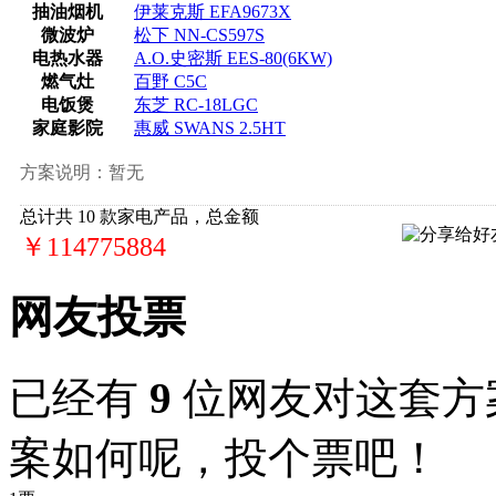
抽油烟机
伊莱克斯 EFA9673X
微波炉
松下 NN-CS597S
电热水器
A.O.史密斯 EES-80(6KW)
燃气灶
百野 C5C
电饭煲
东芝 RC-18LGC
家庭影院
惠威 SWANS 2.5HT
方案说明：
暂无
总计共
10
款家电产品，总金额
￥114775884
网友投票
已经有
9
位网友对这套方
案如何呢，投个票吧！