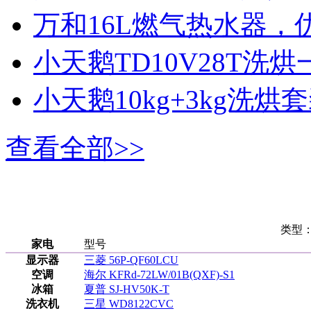
万和16L燃气热水器，
小天鹅TD10V28T洗烘
小天鹅10kg+3kg洗烘
查看全部>>
类型
家电
型号
显示器
三菱 56P-QF60LCU
空调
海尔 KFRd-72LW/01B(QXF)-S1
冰箱
夏普 SJ-HV50K-T
洗衣机
三星 WD8122CVC