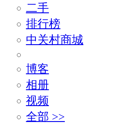
二手
排行榜
中关村商城
博客
相册
视频
全部 >>