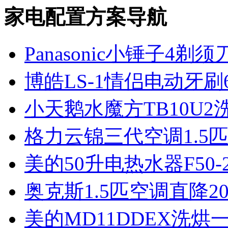
家电配置方案导航
Panasonic小锤子4剃须
博皓LS-1情侣电动牙刷6
小天鹅水魔方TB10U
格力云锦三代空调1.5
美的50升电热水器F50-2
奥克斯1.5匹空调直降20
美的MD11DDEX洗烘