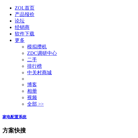
ZOL首页
产品报价
论坛
经销商
软件下载
更多
模拟攒机
ZDC调研中心
二手
排行榜
中关村商城
博客
相册
视频
全部 >>
家电配置系统
方案快搜