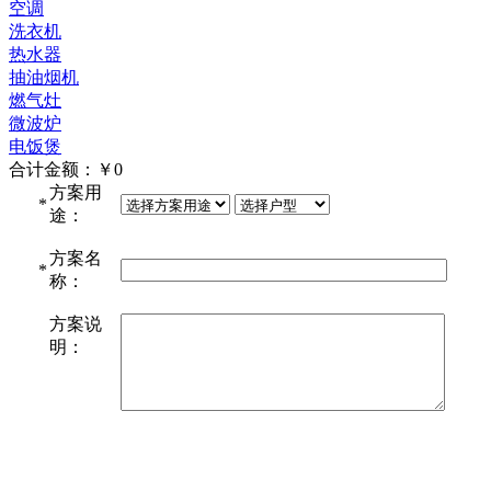
空调
洗衣机
热水器
抽油烟机
燃气灶
微波炉
电饭煲
合计金额：￥
0
方案用
*
途：
方案名
*
称：
方案说
明：