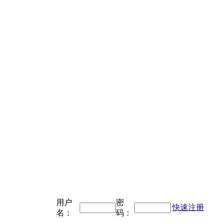
用户
密
快速注册
名：
码：