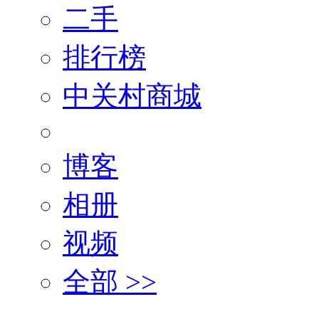
二手
排行榜
中关村商城
博客
相册
视频
全部 >>