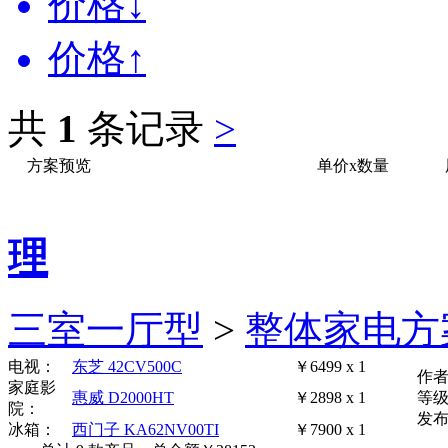
价格↓
价格↑
共
1
条记录
>
方案预览
单价x数量
理
三室一厅型
>
整体家电方
电视：
东芝 42CV500C
￥6499 x 1
作
家庭影
惠威 D2000HT
￥2898 x 1
等
院：
发布时
冰箱：
西门子 KA62NV00TI
￥7900 x 1