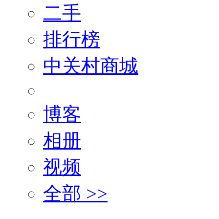
二手
排行榜
中关村商城
博客
相册
视频
全部 >>