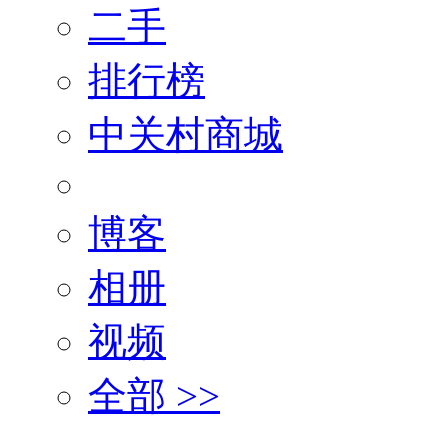
二手
排行榜
中关村商城
博客
相册
视频
全部 >>