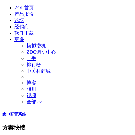
ZOL首页
产品报价
论坛
经销商
软件下载
更多
模拟攒机
ZDC调研中心
二手
排行榜
中关村商城
博客
相册
视频
全部 >>
家电配置系统
方案快搜