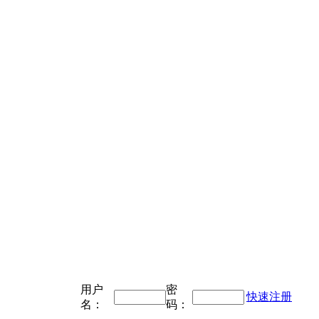
用户
密
快速注册
名：
码：