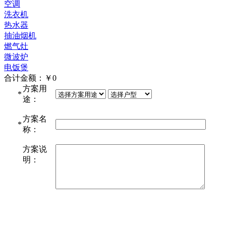
空调
洗衣机
热水器
抽油烟机
燃气灶
微波炉
电饭煲
合计金额：￥
0
方案用
*
途：
方案名
*
称：
方案说
明：