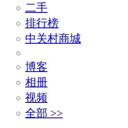
二手
排行榜
中关村商城
博客
相册
视频
全部 >>