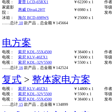
电视：
夏普 LCD-65RX1
￥62200 x 1
作
家庭影
等
惠威 Diva4.2HT
￥6980 x 1
院：
发布时
冰箱：
海尔 BCD-698WS
￥25000 x 1
……
总计
10
款产品，总金额
￥
145664
电方案
电视：
索尼 KDL-55X4500
￥38400 x 1
作
电视：
索尼 KLV-40ZX1
￥15000 x 1
等
电视：
索尼 KDL-32V5500
￥5500 x 1
发布时
……
总计
16
款产品，总金额
￥
142524
复式
>
整体家电方案
电视：
索尼 KLV-40ZX1
￥14800 x 1
作
电视：
索尼 KDL-32V5500
￥5500 x 1
等
电视：
索尼 KDL-55X4500
￥38400 x 1
发布时
……
总计
15
款产品，总金额
￥
134899