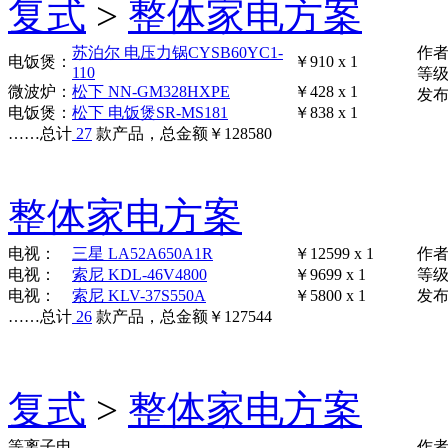
复式
>
整体家电方案
苏泊尔 电压力锅CYSB60YC1-
作
电饭煲：
￥910 x 1
110
等
微波炉：
松下 NN-GM328HXPE
￥428 x 1
发布时
电饭煲：
松下 电饭煲SR-MS181
￥838 x 1
……
总计
27
款产品，总金额
￥
128580
整体家电方案
电视：
三星 LA52A650A1R
￥12599 x 1
作
电视：
索尼 KDL-46V4800
￥9699 x 1
等
电视：
索尼 KLV-37S550A
￥5800 x 1
发布时
……
总计
26
款产品，总金额
￥
127544
复式
>
整体家电方案
等离子电
作