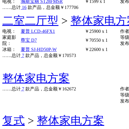
电视：
瀚斯宝丽 ST28FMSR
￥1599 x 1
发布时
……
总计
16
款产品，总金额
￥
177706
二室二厅型
>
整体家电方
电视：
夏普 LCD-46FX1
￥25900 x 1
作
家庭影
等
尊宝 D7
￥70550 x 1
院：
发布时
冰箱：
夏普 SJ-HD50P-W
￥22600 x 1
……
总计
7
款产品，总金额
￥
170573
整体家电方案
……
总计
7
款产品，总金额
￥
162672
作
等
发布时
复式
>
整体家电方案