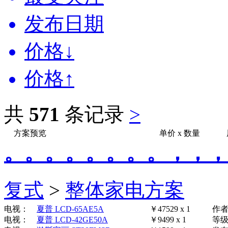
发布日期
价格↓
价格↑
共
571
条记录
>
方案预览
单价
x
数量
。。。。。。。。，，，
复式
>
整体家电方案
电视：
夏普 LCD-65AE5A
￥47529 x 1
作
电视：
夏普 LCD-42GE50A
￥9499 x 1
等