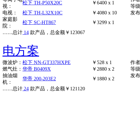
松下 TH-P50X20C
￥6400 x 1
视：
等
电视：
松下 TH-L32X10C
￥4080 x 10
发布时
家庭影
松下 SC-HT867
￥3299 x 1
院：
……
总计
14
款产品，总金额
￥
123067
电方案
微波炉：
松下 NN-GT337HXPE
￥528 x 1
作
燃气灶：
华帝 B0409X
￥2880 x 2
等
抽油烟
发布时
华帝 200-203E2
￥1880 x 2
机：
……
总计
24
款产品，总金额
￥
121120