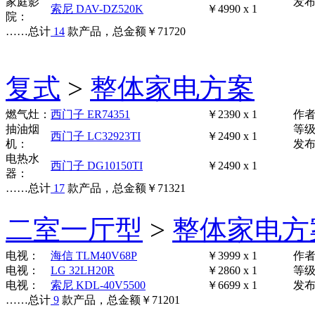
家庭影
发布时
索尼 DAV-DZ520K
￥4990 x 1
院：
……
总计
14
款产品，总金额
￥
71720
复式
>
整体家电方案
燃气灶：
西门子 ER74351
￥2390 x 1
作
抽油烟
等
西门子 LC32923TI
￥2490 x 1
机：
发布时
电热水
西门子 DG10150TI
￥2490 x 1
器：
……
总计
17
款产品，总金额
￥
71321
二室一厅型
>
整体家电方
电视：
海信 TLM40V68P
￥3999 x 1
作
电视：
LG 32LH20R
￥2860 x 1
等
电视：
索尼 KDL-40V5500
￥6699 x 1
发布时
……
总计
9
款产品，总金额
￥
71201