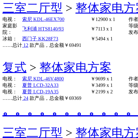
三室二厅型
>
整体家电方
电视：
索尼 KDL-46EX700
￥12900 x 1
作
家庭影
等
飞利浦 HTS8140/93
￥7113 x 1
院：
发布时
冰箱：
西门子 KK28F73
￥5494 x 1
……
总计
12
款产品，总金额
￥
69491
复式
>
整体家电方案
电视：
索尼 KDL-46V4800
￥9699 x 1
作
电视：
夏普 LCD-32A33
￥3499 x 1
等
电视：
夏普 LCD-19A35
￥2199 x 2
发布时
……
总计
24
款产品，总金额
￥
69369
。。。。。。。。。。。
三室二厅型
>
整体家电方