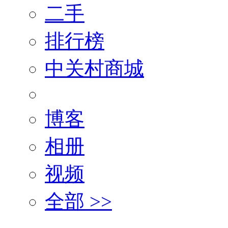
二手
排行榜
中关村商城
博客
相册
视频
全部 >>