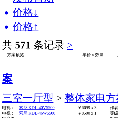
价格↓
价格↑
共
571
条记录
>
方案预览
单价
x
数量
案
三室一厅型
>
整体家电方
电视：
索尼 KDL-40V5500
￥6699 x 3
作
电视：
索尼 KDL-46W5500
￥8500 x 1
等