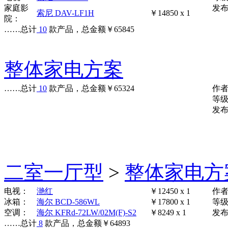
家庭影
发布时
索尼 DAV-LF1H
￥14850 x 1
院：
……
总计
10
款产品，总金额
￥
65845
整体家电方案
……
总计
10
款产品，总金额
￥
65324
作
等
发布时
二室一厅型
>
整体家电方
电视：
滟红
￥12450 x 1
作
冰箱：
海尔 BCD-586WL
￥17800 x 1
等
空调：
海尔 KFRd-72LW/02M(F)-S2
￥8249 x 1
发布时
……
总计
8
款产品，总金额
￥
64893