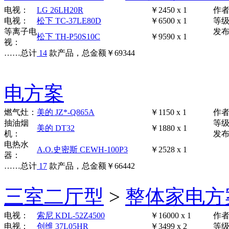
电视：
LG 26LH20R
￥2450 x 1
作
电视：
松下 TC-37LE80D
￥6500 x 1
等
等离子电
发布时
松下 TH-P50S10C
￥9590 x 1
视：
……
总计
14
款产品，总金额
￥
69344
电方案
燃气灶：
美的 JZ*-Q865A
￥1150 x 1
作
抽油烟
等
美的 DT32
￥1880 x 1
机：
发布时
电热水
A.O.史密斯 CEWH-100P3
￥2528 x 1
器：
……
总计
17
款产品，总金额
￥
66442
三室二厅型
>
整体家电方
电视：
索尼 KDL-52Z4500
￥16000 x 1
作
电视：
创维 37L05HR
￥3499 x 2
等