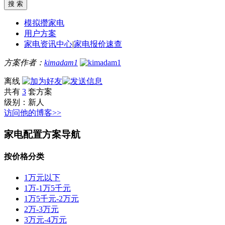
模拟攒家电
用户方案
家电资讯中心
|
家电报价速查
方案作者：
kimadam1
离线
共有
3
套方案
级别：
新人
访问他的博客>>
家电配置方案导航
按价格分类
1万元以下
1万-1万5千元
1万5千元-2万元
2万-3万元
3万元-4万元