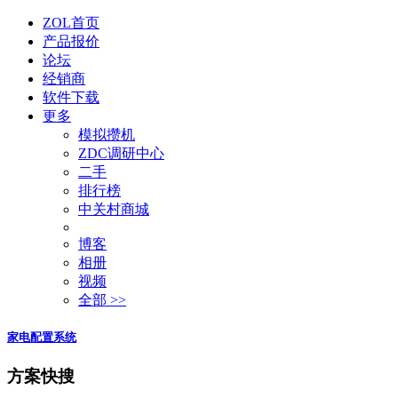
ZOL首页
产品报价
论坛
经销商
软件下载
更多
模拟攒机
ZDC调研中心
二手
排行榜
中关村商城
博客
相册
视频
全部 >>
家电配置系统
方案快搜