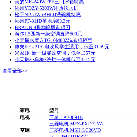
美的MR-249WTPE三门冰箱特惠
沁园YDZY-5303W即热饮水机
松下NP-UW5BH6D洗碗机特惠
沁园PF-311D落地扇63.3元
BRAUN 9系巅峰版剃须刀
海尔1.5匹新一级空调直降500元
小天鹅水魔方TG10M88Z洗衣机钜惠
康夫KF - 3152电吹风学生适用，低至31.59元
米家1匹新一级能效空调，低至1357元
小天鹅小乌梅3洗烘一体机低至3215元
查看全部>>
家电
型号
电视
三星 LA70F91B
三菱电机 MFZ-PXD72VA
空调
三菱电机 MSH-LC26VD
LG LPM7211RRW