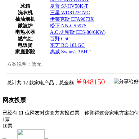
冰箱
夏普 SJ-HV50K-T
洗衣机
三星 WD8122CVC
抽油烟机
伊莱克斯 EFA9673X
微波炉
松下 NN-CS597S
电热水器
A.O.史密斯 EES-80(6KW)
燃气灶
百野 C5C
电饭煲
东芝 RC-18LGC
家庭影院
惠威 Swans2.3BHT
方案说明：
暂无
￥948150
总计共
12
款家电产品，总金额
网友投票
已经有
11
位网友对这套方案投过票，你觉得这套家电方案如何
1票
10票