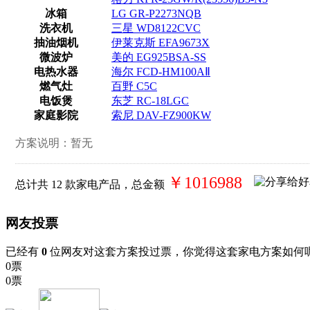
冰箱
LG GR-P2273NQB
洗衣机
三星 WD8122CVC
抽油烟机
伊莱克斯 EFA9673X
微波炉
美的 EG925BSA-SS
电热水器
海尔 FCD-HM100AⅡ
燃气灶
百野 C5C
电饭煲
东芝 RC-18LGC
家庭影院
索尼 DAV-FZ900KW
方案说明：
暂无
￥1016988
总计共
12
款家电产品，总金额
网友投票
已经有
0
位网友对这套方案投过票，你觉得这套家电方案如何
0票
0票