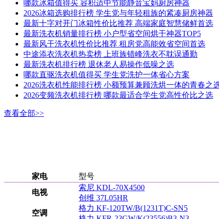
哪款冰箱值得买 容积适中节能静音宝妈厨房神器
2026冰箱选购排行榜 学生党与年轻租族的紧凑厨房神器
最新十字对开门冰箱性价比推荐 高端家庭智慧储鲜首选
最新洗衣机销量排行榜 小户型省空间烘干神器TOP5
最新风干洗衣机性价比推荐 租房党高能效省空间首选
中途添衣洗衣机热卖榜 上班族错峰洗衣不耽误通勤
最新洗衣机排行榜 退休老人易操作低噪之选
哪款直驱洗衣机值得买 学生党洗护一体省心方案
2026洗衣机性能排行榜 小额预算兼顾洗烘一体的青春之
2026变频洗衣机排行榜 哪款最适合学生党高性价比之选
查看全部>>
家电
型号
索尼 KDL-70X4500
电视
创维 37L05HR
格力 KF-120TW/B(1231T)C-SN5
空调
格力 KFR-23GW/K(23556)B3-N3