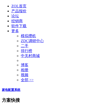
ZOL首页
产品报价
论坛
经销商
软件下载
更多
模拟攒机
ZDC调研中心
二手
排行榜
中关村商城
博客
相册
视频
全部 >>
家电配置系统
方案快搜