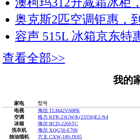
澳柯玛312升减霜冰柜，
奥克斯2匹空调钜惠，到
容声 515L 冰箱京东特惠
查看全部>>
我的
家电
型号
电视
海信 TLM42V68PK
空调
格力 KFR-23GW/K(23556)E2-N4
冰箱
海尔 BCD-226STC
洗衣机
海尔 XQG50-E700
抽油烟机
方太 CXW-189-JX05