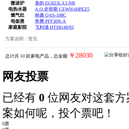
微波炉
美的 EG823LA3-NR
电热水器
A.O.史密斯 CEWH-60PEZ5
燃气灶
帅康 QAS-108C
电饭煲
奔腾 PFF30N-A
家庭影院
飞利浦 HTS8140/93
方案说明：
暂无
￥28030
总计共
10
款家电产品，总金额
网友投票
已经有
0
位网友对这套方
案如何呢，投个票吧！
0票