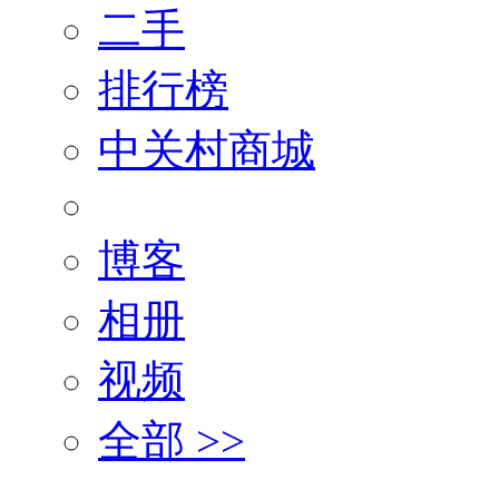
二手
排行榜
中关村商城
博客
相册
视频
全部 >>