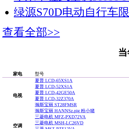
绿源S70D电动自行车
查看全部>>
当
家电
型号
夏普 LCD-65XS1A
夏普 LCD-52XS1A
夏普 LCD-42GE50A
电视
夏普 LCD-32Z370A
瀚斯宝丽 ST28FMSR
瀚斯宝丽 HANNSz.pig 粉小猪
三菱电机 MFZ-PXD72VA
三菱电机 MSH-LC26VD
空调
三菱 MSZ-PZF12VA