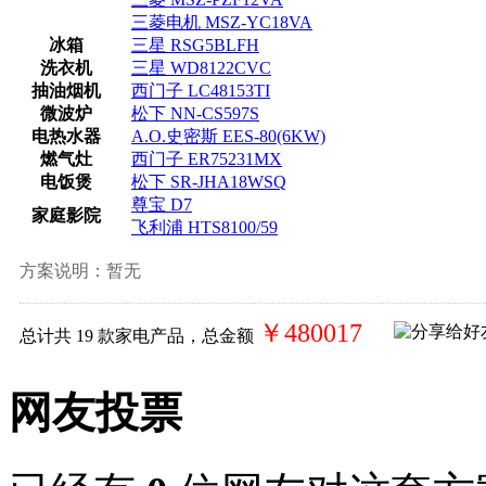
三菱电机 MSZ-YC18VA
冰箱
三星 RSG5BLFH
洗衣机
三星 WD8122CVC
抽油烟机
西门子 LC48153TI
微波炉
松下 NN-CS597S
电热水器
A.O.史密斯 EES-80(6KW)
燃气灶
西门子 ER75231MX
电饭煲
松下 SR-JHA18WSQ
尊宝 D7
家庭影院
飞利浦 HTS8100/59
方案说明：
暂无
￥480017
总计共
19
款家电产品，总金额
网友投票